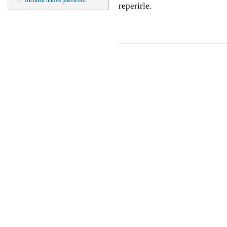
Richiedi nuova password
reperirle.